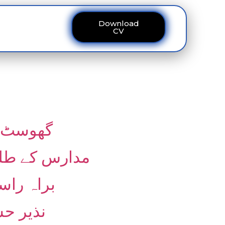
Download
ous
Contact
CV
گھوسٹ ملازمین کے
مدارس کے طلبہ
براہ راست بھرتی 10 افسران ک
نذیر ح