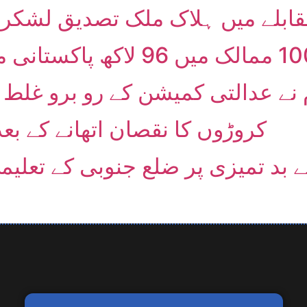
ابلے میں ہلاک ملک تصدیق لشکر ج
م نے عدالتی کمیشن کے رو برو غلط 
کروڑوں کا نقصان اتھانے کے بعد بالآخر 6 ہائیڈ
 بد تمیزی پر ضلع جنوبی کے تعلی