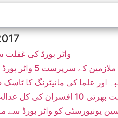
t
interviews
Reports
Features
Miscellane
2017
واٹر بورڈ کی غفلت س
 سرپرست 5 واٹر بورڈ افسران کے خلاف تحقیقات
 اور علما کی مانیٹرنگ کا ٹاسک ط
ی کل عدالت پیشی، اختر غوری شامل
سین یونیورسٹی کو واٹر بورڈ سے 