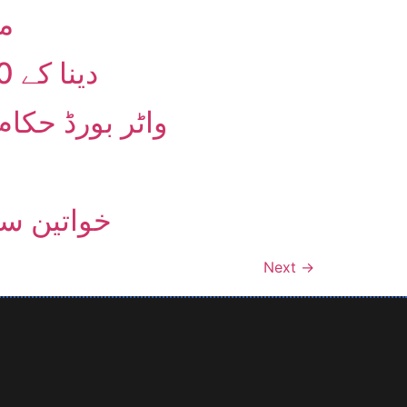
مق
دینا کے 100 ممالک میں 96 لاکھ پاکستانی مقیم، 36 لاکھ مزدور ہیں
واٹر بورڈ حکا
خواتین سے
Next
→