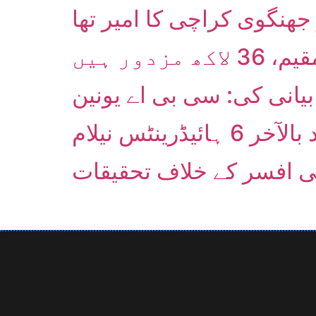
ھنگوی کراچی کا امیر تھا
بیانی کی: سی بی اے یونین
رینٹس نیلام
می افسر کے خلاف تحقیقات