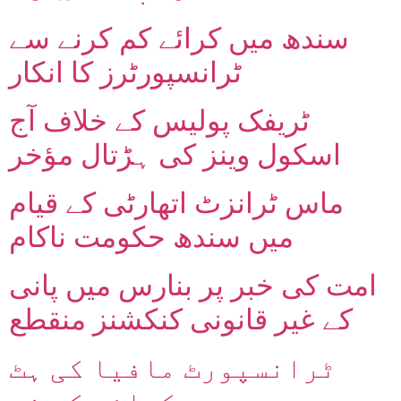
سندھ میں کرائے کم کرنے سے
ٹرانسپورٹرز کا انکار
ٹریفک پولیس کے خلاف آج
اسکول وینز کی ہڑتال مؤخر
ماس ٹرانزٹ اتھارٹی کے قیام
میں سندھ حکومت ناکام
امت کی خبر پر بنارس میں پانی
کے غیر قانونی کنکشنز منقطع
ٹرانسپورٹ مافیا کی ہٹ