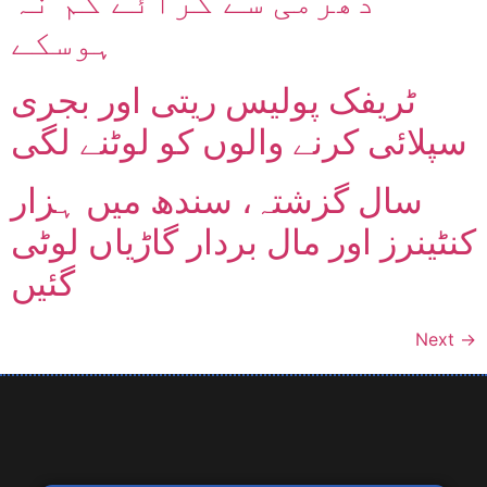
دھرمی سے کرائے کم نہ
ہوسکے
ٹریفک پولیس ریتی اور بجری
سپلائی کرنے والوں کو لوٹنے لگی
سال گزشتہ، سندھ میں ہزار
کنٹینرز اور مال بردار گاڑیاں لوٹی
گئیں
Next
→