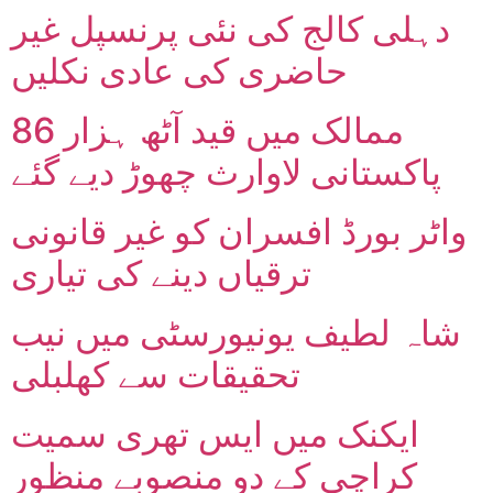
دہلی کالج کی نئی پرنسپل غیر
حاضری کی عادی نکلیں
86 ممالک میں قید آٹھ ہزار
پاکستانی لاوارث چھوڑ دیے گئے
واٹر بورڈ افسران کو غیر قانونی
ترقیاں دینے کی تیاری
شاہ لطیف یونیورسٹی میں نیب
تحقیقات سے کھلبلی
ایکنک میں ایس تھری سمیت
کراچی کے دو منصوبے منظور