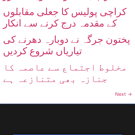
کراچی پولیس کا جعلی مقابلوں
کے مقدمہ درج کرنے سے انکار
پختون جرگہ نے دوبارہ دھرنے کی
تیاریاں شروع کردیں
مخلوط اجتماع سے عاصمہ کا
جنازہ بھی متنازعہ ہے
Next
→