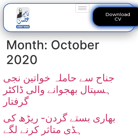
Download
CV
Month:
October
2020
جناح سے حاملہ خواتین نجی
ہسپتال بھجوانے والی ڈاکٹر
گرفتار
بھاری بستے گردن- ریڑھ کی
ہڈی متاثر کرنے لگے